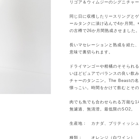
リゴア＆ウィムジーのシグニチャ
同じ日に収穫したリースリングと
ールタンクに漬け込んで4か月間。
の古樽で26か月間熟成させました
長いマセレーションと熟成を経た
意味で裏切られます。
ドライマンゴーや柑橘のそそられ
いほどピュアでバランスの良い飲
チャーのタンニン。The Beas
懐っこい。時間をかけて飲むとそ
肉でも魚でも合わせられる万能な1
無濾過、無清澄。最低限のSO2。
生産地： カナダ、ブリティッシ
種類： オレンジ（白ワイン）