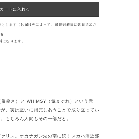
カートに入れる
お届けします（お届け先によって、最短到着日に数日追加さ
する
無料になります。
＞
（厳格さ）と WHIMSY（気まぐれ）という意
素が、実は互いに補完しあうことで成り立ってい
す。もちろん人間もその一部だと。
ヴァリス。オカナガン湖の南に続くスカハ湖近郊