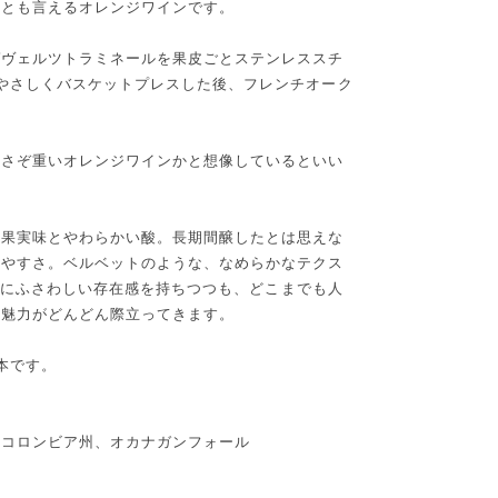
ーとも言えるオレンジワインです。
ゲヴェルツトラミネールを果皮ごとステンレススチ
やさしくバスケットプレスした後、フレンチオーク
。
、さぞ重いオレンジワインかと想像しているといい
る果実味とやわらかい酸。長期間醸したとは思えな
みやすさ。ベルベットのような、なめらかなテクス
tの名にふさわしい存在感を持ちつつも、どこまでも人
の魅力がどんどん際立ってきます。
本です。
ュコロンビア州、オカナガンフォール