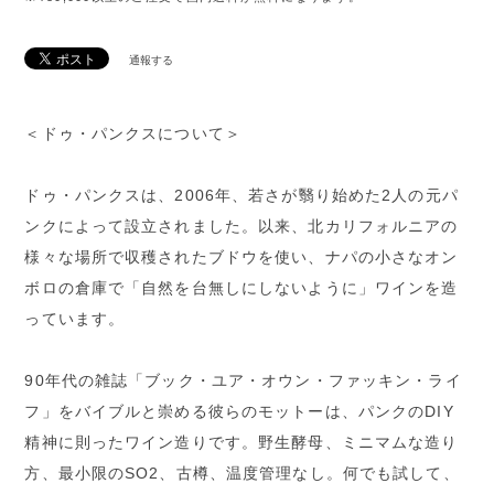
通報する
＜ドゥ・パンクスについて＞
ドゥ・パンクスは、2006年、若さが翳り始めた2人の元パ
ンクによって設立されました。以来、北カリフォルニアの
様々な場所で収穫されたブドウを使い、ナパの小さなオン
ボロの倉庫で「自然を台無しにしないように」ワインを造
っています。
90年代の雑誌「ブック・ユア・オウン・ファッキン・ライ
フ」をバイブルと崇める彼らのモットーは、パンクのDIY
精神に則ったワイン造りです。野生酵母、ミニマムな造り
方、最小限のSO2、古樽、温度管理なし。何でも試して、