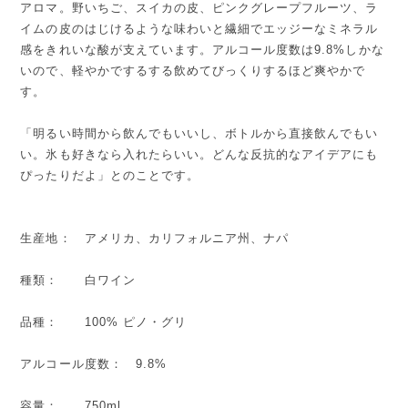
アロマ。野いちご、スイカの皮、ピンクグレープフルーツ、ラ
イムの皮のはじけるような味わいと繊細でエッジーなミネラル
感をきれいな酸が支えています。アルコール度数は9.8%しかな
いので、軽やかでするする飲めてびっくりするほど爽やかで
す。
「明るい時間から飲んでもいいし、ボトルから直接飲んでもい
い。氷も好きなら入れたらいい。どんな反抗的なアイデアにも
ぴったりだよ」とのことです。
生産地： アメリカ、カリフォルニア州、ナパ
種類： 白ワイン
品種： 100% ピノ・グリ
アルコール度数： 9.8%
容量： 750ml